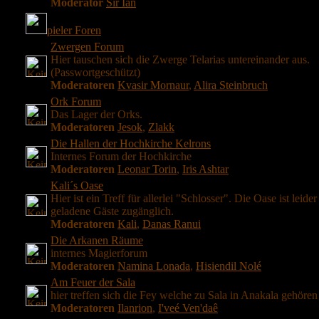
Moderator
Sir Ian
pieler Foren
Zwergen Forum
Hier tauschen sich die Zwerge Telarias untereinander aus.
(Passwortgeschützt)
Moderatoren
Kvasir Mornaur
,
Alira Steinbruch
Ork Forum
Das Lager der Orks.
Moderatoren
Jesok
,
Zlakk
Die Hallen der Hochkirche Kelrons
Internes Forum der Hochkirche
Moderatoren
Leonar Torin
,
Iris Ashtar
Kali´s Oase
Hier ist ein Treff für allerlei "Schlosser". Die Oase ist leider
geladene Gäste zugänglich.
Moderatoren
Kali
,
Danas Ranui
Die Arkanen Räume
internes Magierforum
Moderatoren
Namina Lonada
,
Hisiendil Nolé
Am Feuer der Sala
hier treffen sich die Fey welche zu Sala in Anakala gehören
Moderatoren
Ilanrion
,
I'veé Ven'daê