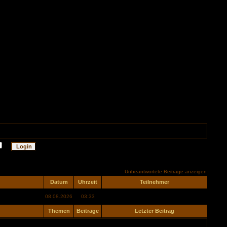
Unbeantwortete Beiträge anzeigen
Datum
Uhrzeit
Teilnehmer
08.08.2026
03:33
Themen
Beiträge
Letzter Beitrag