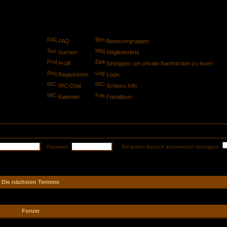
FAQ
Benutzergruppen
Suchen
Mitgliederliste
Profil
Einloggen, um private Nachrichten zu lesen
Registrieren
Login
IRC Chat
Schloss Info
Kalender
Fotoalbum
Passwort:
Bei jedem Besuch automatisch einloggen
Die nächsten Termine
Forum