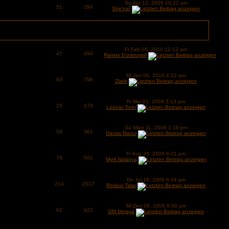
So Apr 12, 2009 10:22 am
51
294
She'naî
Fr Feb 05, 2010 12:12 am
47
490
Ramox Erzstrumpf
Mi Jan 06, 2010 4:32 am
83
798
Zlakk
Fr Mai 01, 2009 3:13 pm
25
170
Leonar Torin
Sa März 11, 2006 1:19 pm
59
361
Danas Ranui
Fr Aug 28, 2009 6:21 pm
74
562
Myril Nalanya
Do Jul 16, 2009 6:34 pm
214
2017
Rosbur Talar
Mi Dez 06, 2006 8:00 pm
62
422
GM Deraya