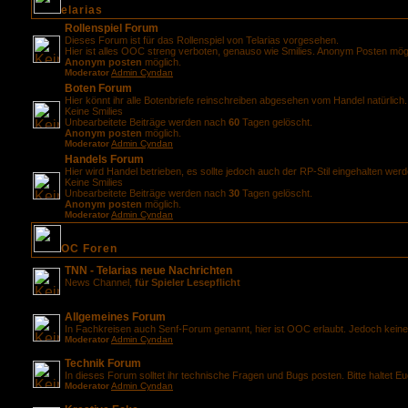
elarias
Rollenspiel Forum
Dieses Forum ist für das Rollenspiel von Telarias vorgesehen.
Hier ist alles OOC streng verboten, genauso wie Smilies. Anonym Posten mögl
Anonym posten
möglich.
Moderator
Admin Cyndan
Boten Forum
Hier könnt ihr alle Botenbriefe reinschreiben abgesehen vom Handel natürlich.
Keine Smilies
Unbearbeitete Beiträge werden nach
60
Tagen gelöscht.
Anonym posten
möglich.
Moderator
Admin Cyndan
Handels Forum
Hier wird Handel betrieben, es sollte jedoch auch der RP-Stil eingehalten werd
Keine Smilies
Unbearbeitete Beiträge werden nach
30
Tagen gelöscht.
Anonym posten
möglich.
Moderator
Admin Cyndan
OC Foren
TNN - Telarias neue Nachrichten
News Channel,
für Spieler Lesepflicht
Allgemeines Forum
In Fachkreisen auch Senf-Forum genannt, hier ist OOC erlaubt. Jedoch keine
Moderator
Admin Cyndan
Technik Forum
In dieses Forum solltet ihr technische Fragen und Bugs posten. Bitte haltet 
Moderator
Admin Cyndan