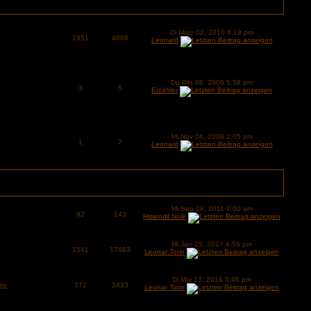
Di März 02, 2010 6:19 pm
1951
4068
Leonard
Do Okt 08, 2009 5:58 pm
3
5
Erzähler
Mi Nov 04, 2009 2:05 pm
1
2
Leonard
Mi Sep 28, 2011 7:00 am
92
143
Hisiendil Nolé
Mi Jan 25, 2017 4:56 pm
1541
17663
Leonar Torin
Di Mai 13, 2014 3:46 pm
372
2433
bt.
Leonar Torin