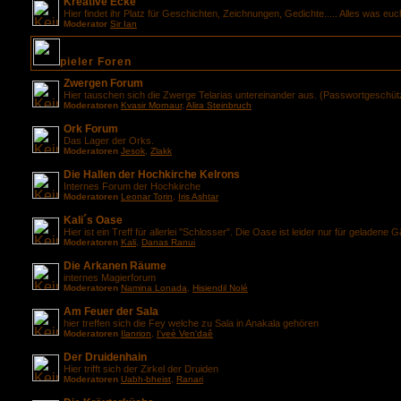
Kreative Ecke
Hier findet ihr Platz für Geschichten, Zeichnungen, Gedichte..... Alles was euc
Moderator
Sir Ian
pieler Foren
Zwergen Forum
Hier tauschen sich die Zwerge Telarias untereinander aus. (Passwortgeschüt
Moderatoren
Kvasir Mornaur
,
Alira Steinbruch
Ork Forum
Das Lager der Orks.
Moderatoren
Jesok
,
Zlakk
Die Hallen der Hochkirche Kelrons
Internes Forum der Hochkirche
Moderatoren
Leonar Torin
,
Iris Ashtar
Kali´s Oase
Hier ist ein Treff für allerlei "Schlosser". Die Oase ist leider nur für geladene 
Moderatoren
Kali
,
Danas Ranui
Die Arkanen Räume
internes Magierforum
Moderatoren
Namina Lonada
,
Hisiendil Nolé
Am Feuer der Sala
hier treffen sich die Fey welche zu Sala in Anakala gehören
Moderatoren
Ilanrion
,
I'veé Ven'daê
Der Druidenhain
Hier trifft sich der Zirkel der Druiden
Moderatoren
Uabh-bheist
,
Ranari