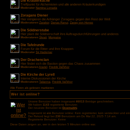
Die Kräuterküche
Treffpunkt für Alchemisten und alle anderen Kräuterkundigen
Moderator
Namina Lonada
Zoragans Diener
Hier intrigieren die Anhänger Zoragans gegen den Rest der Welt
Moderatoren
Zarakor
,
Danas Ranui
,
Zarag von Honso
Die Söldnerstube
Hier plant die Söldnerschaft ihre Auftragsdurchführungen und anderes
Moderatoren
Skrati
,
Morgaine
Die Tafelrunde
Forum für die Ritter und ihre Knappen
Moderator
Sir Hademar
Der Drachenclan
Hier findet sich die Bastion gegen das Chaos zusammen
Moderatoren
Arariel
,
Fredrik Val'khor
Die Kirche der Lyrell
Interne Diskussionen der Kirche
Moderatoren
Talianna
,
Fredrik Val'khor
Alle Foren als gelesen markieren
Wer ist online?
Unsere Benutzer haben insgesamt
46013
Beträge geschrieben.
Wir haben
1143
registrierte Benutzer.
Der neueste Benutzer ist
Dcwmabhj
.
Insgesamt ist
ein
Benutzer online: Kein registrierter, kein versteckter und e
Der Rekord liegt bei
230
Benutzern am Do Mai 22, 2025 7:14 am.
Registrierte Benutzer: Keine
Diese Daten zeigen an, wer in den letzten 5 Minuten online war.