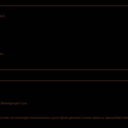
ich.
en.
 Beleidigungen usw...
Euch hier mit unnnötigen Kommentaren (auch Spam genannt) zurück damit es übersichtlich blei