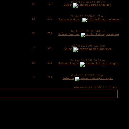
So Okt 09, 2005 3:28 pm
10
123
Jules*
Di Mai 12, 2009 11:47 am
32
209
Zarag von Honso
Mi Dez 09, 2009 2:40 pm
86
759
Korekk Zordhen
Sa Apr 11, 2009 6:34 pm
57
523
Sir Ian
Mo Aug 31, 2009 10:39 pm
10
111
Richard Sargod
Mi Mai 27, 2009 11:05 pm
41
297
Talianna
Alle Zeiten sind GMT + 1 Stunde