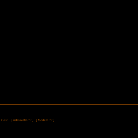
in Gast. [
Administrator
] [
Moderator
]