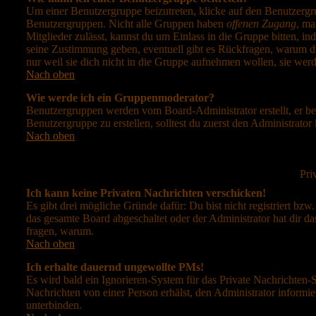
Um einer Benutzergruppe beizutreten, klicke auf den Benutzergr
Benutzergruppen. Nicht alle Gruppen haben
offenen Zugang
, ma
Mitglieder zulässt, kannst du um Einlass in die Gruppe bitten, 
seine Zustimmung geben, eventuell gibt es Rückfragen, warum du
nur weil sie dich nicht in die Gruppe aufnehmen wollen, sie wer
Nach oben
Wie werde ich ein Gruppenmoderator?
Benutzergruppen werden vom Board-Administrator erstellt, er best
Benutzergruppe zu erstellen, solltest du zuerst den Administrator
Nach oben
Pri
Ich kann keine Privaten Nachrichten verschicken!
Es gibt drei mögliche Gründe dafür: Du bist nicht registriert bz
das gesamte Board abgeschaltet oder der Administrator hat dir das 
fragen, warum.
Nach oben
Ich erhalte dauernd ungewollte PMs!
Es wird bald ein Ignorieren-System für das Private Nachrichte
Nachrichten von einer Person erhälst, den Administrator inform
unterbinden.