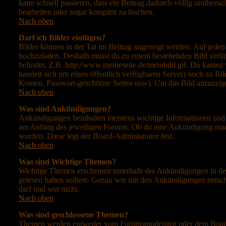
kann schnell passieren, dass ein Beitrag dadurch völlig unübersi
bearbeiten oder sogar komplett zu löschen.
Nach oben
Darf ich Bilder einfügen?
Bilder können in der Tat im Beitrag angezeigt werden. Auf jeden 
hochzuladen. Deshalb musst du zu einem bestehehden Bild verlink
befindet. Z.B. http://www.meineseite.de/meinbild.gif. Du kannst w
handelt sich um einen öffentlich verfügbaren Server) noch zu Bi
Konten, Passwort-geschützte Seiten usw). Um das Bild anzuzeig
Nach oben
Was sind Ankündigungen?
Ankündigungen beinhalten meistens wichtige Informationen und d
am Anfang des jeweiligen Forums. Ob du eine Ankündigung mache
wurden. Diese legt der Board-Administrator fest.
Nach oben
Was sind Wichtige Themen?
Wichtige Themen erscheinen unterhalb der Ankündigungen in der 
gelesen haben solltest. Genau wie mit den Ankündigungen entsche
darf und wer nicht.
Nach oben
Was sind geschlossene Themen?
Themen werden entweder vom Forumsmoderator oder dem Board-A