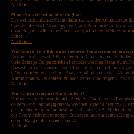
Nach oben
Meine Sprache ist nicht verfügbar!
Der wahrscheinlichste Grund dafür ist, dass der Administrator die
Sprache übersetzt. Versuche, den Board-Administrator davon zu über
du auch gerne selber eine Übersetzung schreiben. Weitere Infor
Seite)
Nach oben
Wie kann ich ein Bild unter meinem Benutzernamen anzeig
Es könenn sich zwei Bilder unter dem Benutzernamen befinden. D
viele Beiträge Du geschrieben hast oder welchen Status du im For
Dies ist normalerweise ein Einzelstück und an den Benutzer gebu
wählen dürfen, wie sie ihren Avatar zugänglich machen. Wenn du
Administrators. Du solltest ihn nach dem Grund fragen (Er wird 
Nach oben
Wie kann ich meinen Rang ändern?
Normalerweise kannst du nicht direkt den Wortlaut des Ranges
deinem Profil, abhängig davon, welchen Style du benutzt). Die 
geschrieben wurden und bestimmte Benutzer, z.B. Moderatoren od
das Forum nicht mit unnötigen Beiträgen, nur um deinen Rang zu 
deinen Rang einfach wieder senkt.
Nach oben