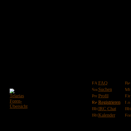
FAQ
Suchen
Profil
Registrieren
IRC Chat
Kalender