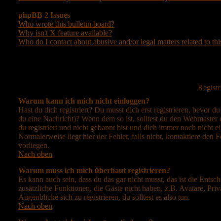
phpBB 2 Issues
Who wrote this bulletin board?
Why isn't X feature available?
Who do I contact about abusive and/or legal matters related to th
Registr
Warum kann ich mich nicht einloggen?
Hast du dich registriert? Du musst dich erst registrieren, bevor 
du eine Nachricht)? Wenn dem so ist, solltest du den Webmaster
du registriert und nicht gebannt bist und dich immer noch nicht
Normalerweise liegt hier der Fehler, falls nicht, kontaktiere den
vorliegen.
Nach oben
Warum muss ich mich überhaut registrieren?
Es kann auch sein, dass du das gar nicht musst, das ist die Entsc
zusätzliche Funktionen, die Gäste nicht haben, z.B. Avatare, Pri
Augenblicke sich zu registrieren, du solltest es also tun.
Nach oben