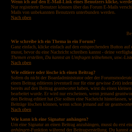
Wenn ich auf den E-Mail-Link eines Benutzers klicke, werde
Nur registrierte Benutzer können über das Forum E-Mails verschic
Mails von unbekannten Benutzern unterbunden werden.
Nach oben
Be
Wie schreibe ich ein Thema in ein Forum?
Ganz einfach, klicke einfach auf den entsprechenden Button auf de
musst, bevor du eine Nachricht schreiben kannst - deine verfügb
Themen erstellen, Du kannst an Umfragen teilnehmen, usw.
-List
Nach oben
Wie editiere oder lösche ich einen Beitrag?
Sofern du nicht der Boardadministrator oder der Forumsmoderator
einen Beitrag editieren (eventuell nur für eine gewisse Zeit) ind
bereits auf den Beitrag geantwortet haben, wirst du einen kleinen
bearbeitet wurde. Er wird nur erscheinen, wenn jemand geantworte
den Beitrag editiert hat (Sie sollten eine Nachricht hinterlassen,
Beiträge löschen können, wenn schon jemand auf sie geantwortet
Nach oben
Wie kann ich eine Signatur anhängen?
Um eine Signatur an einen Beitrag anzuhängen, musst du erst eine 
anhängen
-Funktion während der Beitragserstellung. Du kannst a