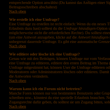
entsprechende Option anwählst (Du kannst das Anfügen einer Si
Beitragssschreiben abschaltest)
Nach oben
Wie erstelle ich eine Umfrage?
Eine Umfrage zu erstellen ist recht einfach: Wenn du ein neues Th
Erlaubnis dazu hast) solltest du die
Umfrage hinzufügen
-Option u
möglicherweise nicht die erforderlichen Rechte). Du solltest ei
(um eine Antwort anzugeben, klicke auf die
Antwort hinzufügen
-
unbegrenzt dauernde Umfrage. Es gibt eine automatische Grenze b
Nach oben
Wie editiere oder lösche ich eine Umfrage?
Genau wie mit den Beiträgen, können Umfrage nur vom Verfasser
eine Umfrage zu editieren, editiere den ersten Beitrag im Them
Umfrage mitgestimmt hat, können User die Umfrage editieren oder
Moderatoren oder Administratoren löschen oder editieren. Damit 
die Antworten verändern.
Nach oben
Warum kann ich ein Forum nicht betreten?
Manche Foren können nur von bestimmten Benutzern oder Gruppe
schreiben usw., könntest du eine spezielle Erlaubnis brauchen. 
Zugangsrechte dafür geben, du solltest sie um Zugang bitten, sof
Nach oben