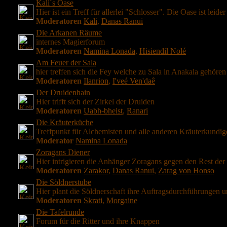
Kali´s Oase
Hier ist ein Treff für allerlei "Schlosser". Die Oase ist leid
Moderatoren
Kali
,
Danas Ranui
Die Arkanen Räume
internes Magierforum
Moderatoren
Namina Lonada
,
Hisiendil Nolé
Am Feuer der Sala
hier treffen sich die Fey welche zu Sala in Anakala gehören
Moderatoren
Ilanrion
,
I'veé Ven'daê
Der Druidenhain
Hier trifft sich der Zirkel der Druiden
Moderatoren
Uabh-bheist
,
Ranari
Die Kräuterküche
Treffpunkt für Alchemisten und alle anderen Kräuterkundig
Moderator
Namina Lonada
Zoragans Diener
Hier intrigieren die Anhänger Zoragans gegen den Rest der
Moderatoren
Zarakor
,
Danas Ranui
,
Zarag von Honso
Die Söldnerstube
Hier plant die Söldnerschaft ihre Auftragsdurchführungen 
Moderatoren
Skrati
,
Morgaine
Die Tafelrunde
Forum für die Ritter und ihre Knappen