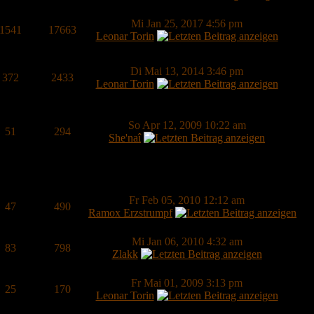
Mi Jan 25, 2017 4:56 pm
1541
17663
Leonar Torin
Di Mai 13, 2014 3:46 pm
372
2433
Leonar Torin
So Apr 12, 2009 10:22 am
51
294
She'naî
Fr Feb 05, 2010 12:12 am
47
490
Ramox Erzstrumpf
Mi Jan 06, 2010 4:32 am
83
798
Zlakk
Fr Mai 01, 2009 3:13 pm
25
170
Leonar Torin