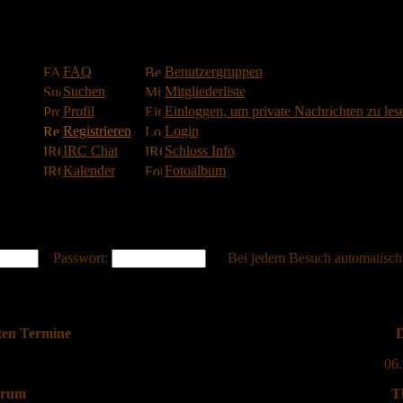
FAQ
Benutzergruppen
Suchen
Mitgliederliste
Profil
Einloggen, um private Nachrichten zu les
Registrieren
Login
IRC Chat
Schloss Info
Kalender
Fotoalbum
Passwort:
Bei jedem Besuch automatisch
ten Termine
D
06
rum
T